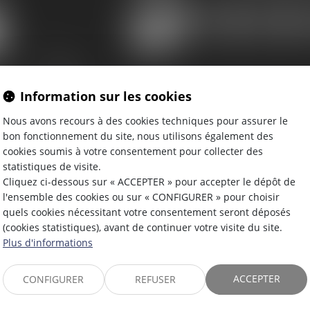
Information sur les cookies
Nous avons recours à des cookies techniques pour assurer le
bon fonctionnement du site, nous utilisons également des
ACTUALITÉ
cookies soumis à votre consentement pour collecter des
statistiques de visite.
Cliquez ci-dessous sur « ACCEPTER » pour accepter le dépôt de
l'ensemble des cookies ou sur « CONFIGURER » pour choisir
quels cookies nécessitant votre consentement seront déposés
(cookies statistiques), avant de continuer votre visite du site.
Plus d'informations
ACCEPTER
CONFIGURER
REFUSER