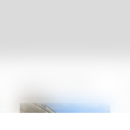
Renforcement du Pacte
Dutreil
Publié le :
30/12/2025