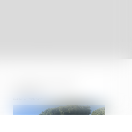
Domians Immobilier
s'agrandit
Publié le :
30/12/2025