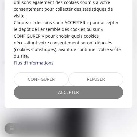
utilisons également des cookies soumis à votre
immobilier professionnel : rédaction de tous types de
consentement pour collecter des statistiques de
baux, avenant, renouvellement, congé, révision du loyer,
visite.
etc…
Cliquez ci-dessous sur « ACCEPTER » pour accepter
le dépôt de l'ensemble des cookies ou sur «
négociation et rédaction de contrats commerciaux avec
CONFIGURER » pour choisir quels cookies
l’ensemble des partenaires de l’entreprise : prestataires
nécessitant votre consentement seront déposés
de services, fournisseurs, clients, bailleurs, locataires, etc…
(cookies statistiques), avant de continuer votre visite
rédaction de vos contrats et conditions générales de
du site.
vente
Plus d'informations
contentieux judiciaire commercial
recouvrement de créances
CONFIGURER
REFUSER
ACCEPTER