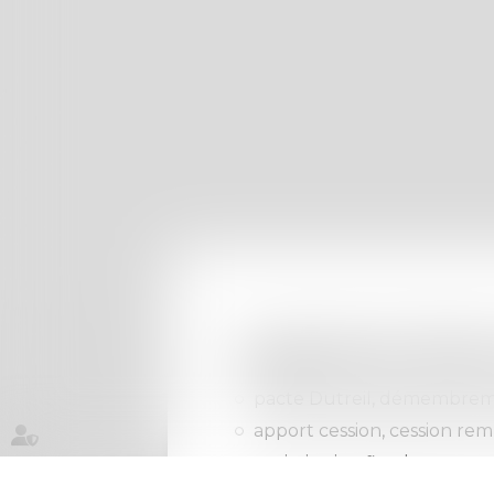
Ingénierie Patr
pacte Dutreil, démembrem
apport cession, cession rem
optimisation fiscale