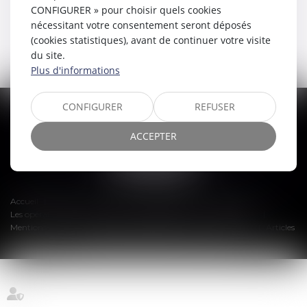
CONFIGURER » pour choisir quels cookies
nécessitant votre consentement seront déposés
(cookies statistiques), avant de continuer votre visite
du site.
Plus d'informations
CONFIGURER
REFUSER
TRIPLEA AVOCATS
2 Boulevard Clémenceau, 66000 PERPIGNAN
ACCEPTER
Tél :
04 68 87 57 99
Accueil
Cabinet
Équipe
Compétences
Honoraires
Les opérations
Actualités
Espace client
Contactez nous
Mentions légales
Plan du site
Espace client
Liens utiles
Articles
Septeo Digital & Services © 2025