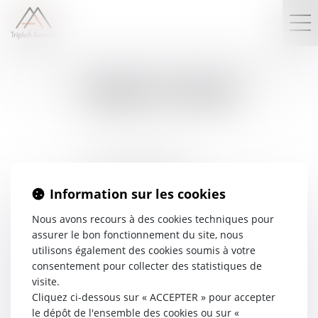
LIENS UTILES
www.cnb.avocat.fr
www.legifrance.gouv.fr
www.justice.gouv.fr
Information sur les cookies
www.courdecassation.fr
Nous avons recours à des cookies techniques pour
www.conseil-constitutionnel.fr
assurer le bon fonctionnement du site, nous
utilisons également des cookies soumis à votre
consentement pour collecter des statistiques de
visite.
Cliquez ci-dessous sur « ACCEPTER » pour accepter
le dépôt de l'ensemble des cookies ou sur «