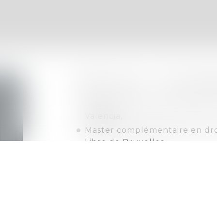
Parcours - Format
Master en droit international, 
Valencia,
Master complémentaire en dro
Libre de Bruxelles,
Certificat d’accès à la profess
Ecole de formation du Barrea
Inscrite au Barreau des Pyrén
2014
Compétences linguistiques : fra