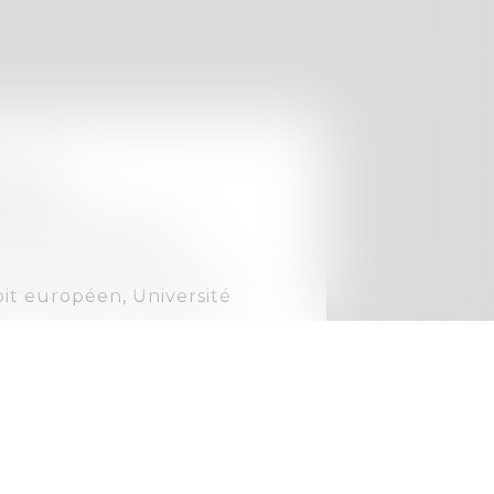
ion :
Faculté de droit de
it européen, Université
ion aux avocats étrangers,
u de PARIS
ées-Orientales en juin
nçais, espagnol, anglais,