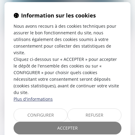
Information sur les cookies
Nous avons recours à des cookies techniques pour
assurer le bon fonctionnement du site, nous
utilisons également des cookies soumis à votre
consentement pour collecter des statistiques de
Objectif reprise : faciliter la transmission
visite.
des entreprises
Cliquez ci-dessous sur « ACCEPTER » pour accepter
11/05/2026
le dépôt de l'ensemble des cookies ou sur «
La prochaine décennie devrait voir un
CONFIGURER » pour choisir quels cookies
nombre très important de dirigeants
nécessitant votre consentement seront déposés
d’entreprises prendre leur retraite. Une
(cookies statistiques), avant de continuer votre visite
inquiétude existe quant à la reprise des
du site.
e...
Plus d'informations
Lire la suite
CONFIGURER
REFUSER
ACCEPTER