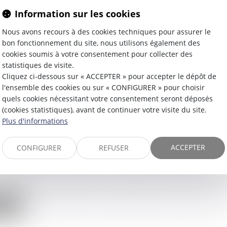
sion collective de société civile prise sans resp
Information sur les cookies
e
Nous avons recours à des cookies techniques pour assurer le
22
bon fonctionnement du site, nous utilisons également des
sions adoptées par les associés de société civile e
cookies soumis à votre consentement pour collecter des
 prévues par les statuts encourent la nullité. Cette 
statistiques de visite.
Cliquez ci-dessous sur « ACCEPTER » pour accepter le dépôt de
suite
l'ensemble des cookies ou sur « CONFIGURER » pour choisir
quels cookies nécessitant votre consentement seront déposés
(cookies statistiques), avant de continuer votre visite du site.
Plus d'informations
e déclaration de créance et créancier étranger
ACCEPTER
CONFIGURER
REFUSER
22
d’appel de Versailles qui constate qu’à la date de 
ure de la procédure de sauvegarde, la personne de 
suite