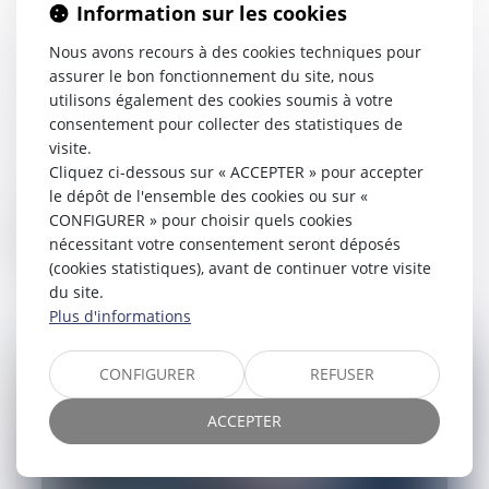
Information sur les cookies
Revirement : la reprise d’actes par la
Nous avons recours à des cookies techniques pour
société en formation est assouplie !
assurer le bon fonctionnement du site, nous
12/12/2023
utilisons également des cookies soumis à votre
De jurisprudence constante, la Cour de
consentement pour collecter des statistiques de
cassation jugeait que n’étaient
visite.
susceptibles d’être repris par une
Cliquez ci-dessous sur « ACCEPTER » pour accepter
société, après son immatriculation, que
le dépôt de l'ensemble des cookies ou sur «
les engagem...
CONFIGURER » pour choisir quels cookies
nécessitant votre consentement seront déposés
Lire la suite
(cookies statistiques), avant de continuer votre visite
du site.
Plus d'informations
CONFIGURER
REFUSER
ACCEPTER