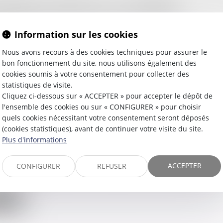
vantages particuliers doit être expresse
024
Information sur les cookies
ement de forme juridique d’une société, quelle q
par actions, implique pour les associés de se pronon
Nous avons recours à des cookies techniques pour assurer le
bon fonctionnement du site, nous utilisons également des
suite
cookies soumis à votre consentement pour collecter des
statistiques de visite.
Cliquez ci-dessous sur « ACCEPTER » pour accepter le dépôt de
l'ensemble des cookies ou sur « CONFIGURER » pour choisir
quels cookies nécessitant votre consentement seront déposés
ion du bail pour défaut de paiement : les loyers
(cookies statistiques), avant de continuer votre visite du site.
Plus d'informations
eure doivent être impayées au jugement d’ouve
024
ACCEPTER
CONFIGURER
REFUSER
s articles L.622-14 2°, et R.622-13, alinéa 2 du Co
ent judiciaire par les articles L.631-14 et R.631-20,
suite