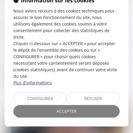
Information sur les cookies
Nous avons recours à des cookies techniques pour
SAS et décisions collectives des
assurer le bon fonctionnement du site, nous
utilisons également des cookies soumis à votre
associés : les statuts peuvent-ils fixer le
consentement pour collecter des statistiques de
seuil des voix exprimées ?
visite.
27/11/2024
Cliquez ci-dessous sur « ACCEPTER » pour accepter
Dans une décision rendue le 15 novembre
le dépôt de l'ensemble des cookies ou sur «
2024, la Cour de cassation, réunie en
CONFIGURER » pour choisir quels cookies
assemblée plénière, s’est prononcée sur
nécessitant votre consentement seront déposés
la question de savoir si les statuts d’...
(cookies statistiques), avant de continuer votre visite
du site.
Lire la suite
Plus d'informations
CONFIGURER
REFUSER
ACCEPTER