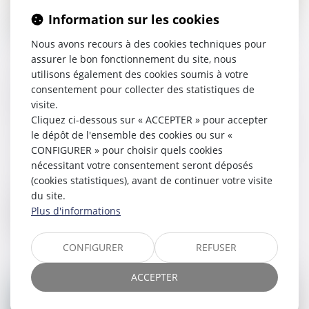
Information sur les cookies
Nous avons recours à des cookies techniques pour
assurer le bon fonctionnement du site, nous
utilisons également des cookies soumis à votre
Vers un outil d’alerte précoce des
consentement pour collecter des statistiques de
difficultés des entreprises
visite.
04/06/2020
Cliquez ci-dessous sur « ACCEPTER » pour accepter
En juin 2019, le droit européen a adopté
le dépôt de l'ensemble des cookies ou sur «
la directive européenne « Restructuration
CONFIGURER » pour choisir quels cookies
et Insolvabilité ». La France n’a
nécessitant votre consentement seront déposés
désormais plus qu’un an pour
(cookies statistiques), avant de continuer votre visite
transposer...
du site.
Plus d'informations
Lire la suite
CONFIGURER
REFUSER
ACCEPTER