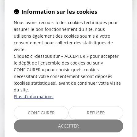
Information sur les cookies
Nous avons recours à des cookies techniques pour
assurer le bon fonctionnement du site, nous
La clause d’indemnité de résiliation
utilisons également des cookies soumis à votre
appliquée à la résiliation d’un contrat en
consentement pour collecter des statistiques de
visite.
cours non poursuivi
Cliquez ci-dessous sur « ACCEPTER » pour accepter
06/10/2023
le dépôt de l'ensemble des cookies ou sur «
L’indemnité conventionnelle de
CONFIGURER » pour choisir quels cookies
résiliation d’un crédit-bail est due en cas
nécessitant votre consentement seront déposés
de résiliation de plein droit du contrat
(cookies statistiques), avant de continuer votre visite
non poursuivi après l’ouverture de la
du site.
pro...
Plus d'informations
Lire la suite
CONFIGURER
REFUSER
ACCEPTER