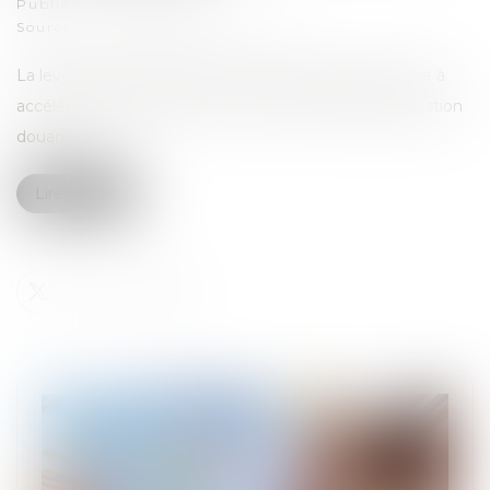
Publié le :
02/05/2025
Source :
strategieslogistique.com
La levée de fond menée par son partenaire Soget vise à
accélérer le déploiement de la solution Okiduty de gestion
douanière...
Lire la suite