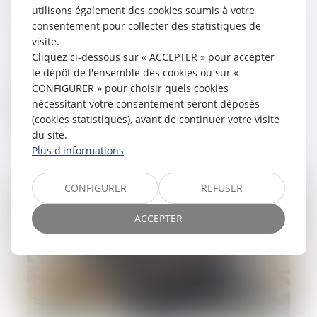
2025
utilisons également des cookies soumis à votre
06/05/2025
consentement pour collecter des statistiques de
Le Guichet unique fait l'objet
visite.
d'évolutions régulières sur le premier
Cliquez ci-dessous sur « ACCEPTER » pour accepter
semestre 2025 afin de mieux répondre
le dépôt de l'ensemble des cookies ou sur «
aux besoins de ses utilisateurs...
CONFIGURER » pour choisir quels cookies
nécessitant votre consentement seront déposés
Lire la suite
(cookies statistiques), avant de continuer votre visite
du site.
Plus d'informations
CONFIGURER
REFUSER
ACCEPTER