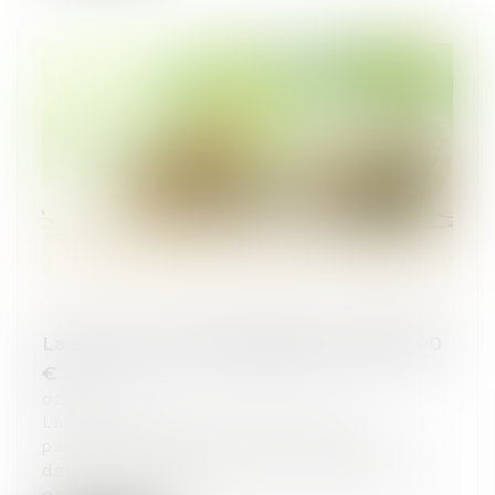
La start-up CustomsBridge lève 850 000
€
02/05/2025
La levée de fond menée par son
partenaire Soget vise à accélérer le
déploiement de la solution Okiduty de
gestion douanière...