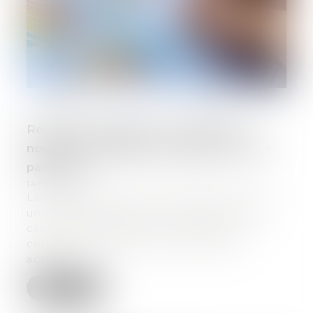
Réduction de capital : nouvelle taxe,
nouvelles obligations déclaratives et de
paiement
14/05/2025
La loi de finances pour 2025 a instauré
une nouvelle taxe sur les réductions de
capital consécutives au rachat par
certaines sociétés de leurs propres
action...
Lire la suite