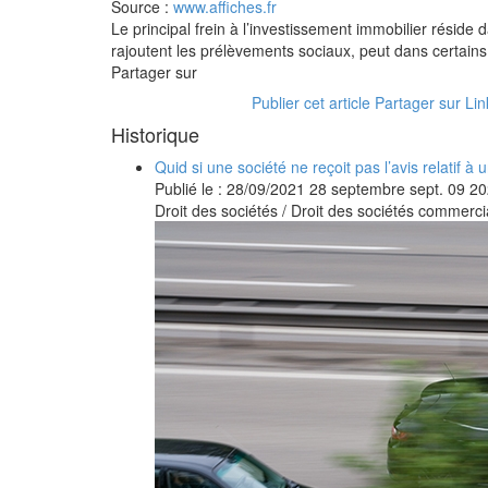
Source :
www.affiches.fr
Le principal frein à l’investissement immobilier réside 
rajoutent les prélèvements sociaux, peut dans certains
Partager sur
Publier cet article
Partager sur Li
Historique
Quid si une société ne reçoit pas l’avis relatif
Publié le :
28/09/2021
28
septembre
sept.
09
20
Droit des sociétés
/
Droit des sociétés commercia