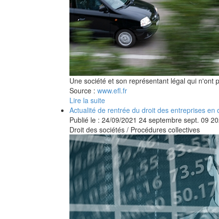
Une société et son représentant légal qui n'ont pa
Source :
www.efl.fr
Lire la suite
Actualité de rentrée du droit des entreprises en di
Publié le :
24/09/2021
24
septembre
sept.
09
20
Droit des sociétés
/
Procédures collectives