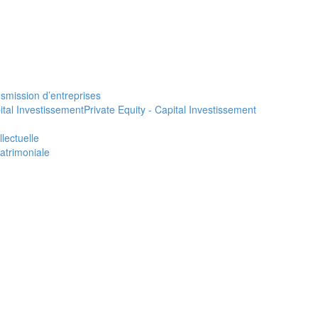
smission d’entreprises
ital Investissement
Private Equity - Capital Investissement
llectuelle
Patrimoniale