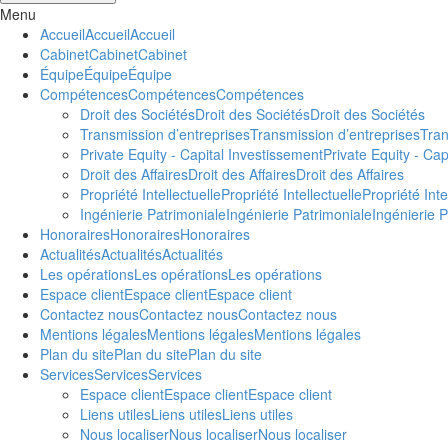
Menu
Accueil
Accueil
Accueil
Cabinet
Cabinet
Cabinet
Équipe
Équipe
Équipe
Compétences
Compétences
Compétences
Droit des Sociétés
Droit des Sociétés
Droit des Sociétés
Transmission d’entreprises
Transmission d’entreprises
Tran
Private Equity - Capital Investissement
Private Equity - Cap
Droit des Affaires
Droit des Affaires
Droit des Affaires
Propriété Intellectuelle
Propriété Intellectuelle
Propriété Inte
Ingénierie Patrimoniale
Ingénierie Patrimoniale
Ingénierie 
Honoraires
Honoraires
Honoraires
Actualités
Actualités
Actualités
Les opérations
Les opérations
Les opérations
Espace client
Espace client
Espace client
Contactez nous
Contactez nous
Contactez nous
Mentions légales
Mentions légales
Mentions légales
Plan du site
Plan du site
Plan du site
Services
Services
Services
Espace client
Espace client
Espace client
Liens utiles
Liens utiles
Liens utiles
Nous localiser
Nous localiser
Nous localiser