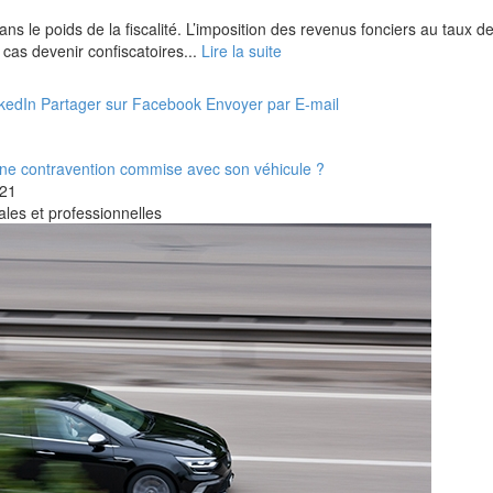
dans le poids de la fiscalité. L’imposition des revenus fonciers au taux d
 cas devenir confiscatoires...
Lire la suite
nkedIn
Partager sur Facebook
Envoyer par E-mail
 à une contravention commise avec son véhicule ?
21
les et professionnelles