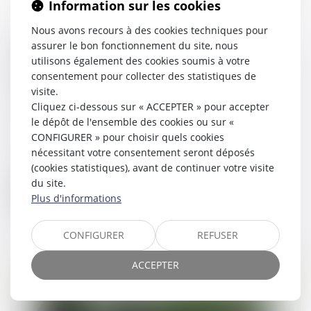
Information sur les cookies
Nous avons recours à des cookies techniques pour
La procédure collective d'une SNC
assurer le bon fonctionnement du site, nous
entraîne obligatoirement celle de ses
utilisons également des cookies soumis à votre
associés
consentement pour collecter des statistiques de
visite.
05/11/2021
Une société en nom collectif faisant
Cliquez ci-dessous sur « ACCEPTER » pour accepter
l'objet d'une procédure collective, le
le dépôt de l'ensemble des cookies ou sur «
tribunal doit en tirer les conséquences
CONFIGURER » pour choisir quels cookies
en ouvrant une procédure collective à
nécessitant votre consentement seront déposés
l'é...
(cookies statistiques), avant de continuer votre visite
du site.
Lire la suite
Plus d'informations
CONFIGURER
REFUSER
ACCEPTER