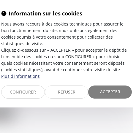
 un projet de M&A demande structuration amont
financier
Information sur les cookies
024
Nous avons recours à des cookies techniques pour assurer le
namique du marché joue en faveur d’une relance de
bon fonctionnement du site, nous utilisons également des
ion, leur succès en termes de création de valeur d
cookies soumis à votre consentement pour collecter des
suite
statistiques de visite.
Cliquez ci-dessous sur « ACCEPTER » pour accepter le dépôt de
l'ensemble des cookies ou sur « CONFIGURER » pour choisir
quels cookies nécessitant votre consentement seront déposés
(cookies statistiques), avant de continuer votre visite du site.
Plus d'informations
t 600 M€, Mistral AI frôle les 6 Md€ de valorisat
024
ACCEPTER
CONFIGURER
REFUSER
-up française Mistral AI a bouclé une levée de fo
investissement. La valorisation de la société frôle l
suite