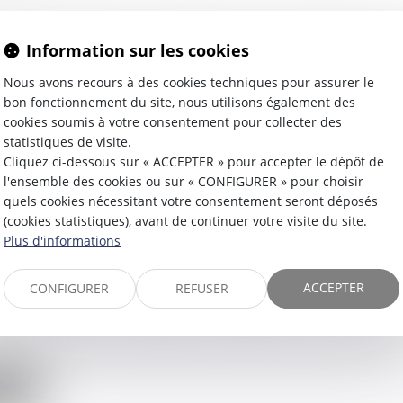
ses en difficulté : désignation et instauration de
Information sur les cookies
iques
Nous avons recours à des cookies techniques pour assurer le
024
bon fonctionnement du site, nous utilisons également des
é du 5 juillet 2024 désigne les 12 tribunaux de c
cookies soumis à votre consentement pour collecter des
x des activités économiques dès le 1er janvier 2025
statistiques de visite.
Cliquez ci-dessous sur « ACCEPTER » pour accepter le dépôt de
suite
l'ensemble des cookies ou sur « CONFIGURER » pour choisir
quels cookies nécessitant votre consentement seront déposés
(cookies statistiques), avant de continuer votre visite du site.
Plus d'informations
 du marché du M&A : entre optimisme et incerti
ACCEPTER
CONFIGURER
REFUSER
024
et de conseil et d’audit PwC dévoile les résultats
stry Trends : 2024 Mid-Year Outlook, qui identifie l
suite