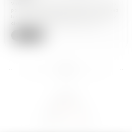
Votre entreprise se développe mais voila
pour passer à l’étape suivante, vous avez
besoin de financements. Vous trouverez
ci-après quelques conseils sur les...
Lire la suite
...
...
<<
<
58
59
60
61
62
63
64
>
>>