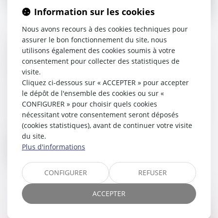
Information sur les cookies
Nous avons recours à des cookies techniques pour
Une convention de compte
assurer le bon fonctionnement du site, nous
utilisons également des cookies soumis à votre
courant d’associé peut faire l’objet d’une
consentement pour collecter des statistiques de
expertise de gestion
visite.
28/06/2022
Cliquez ci-dessous sur « ACCEPTER » pour accepter
La convention de compte courant
le dépôt de l'ensemble des cookies ou sur «
d’associé, qui est une convention
CONFIGURER » pour choisir quels cookies
réglementée, constitue une opération de
nécessitant votre consentement seront déposés
gestion susceptible à ce titre de faire
(cookies statistiques), avant de continuer votre visite
l'objet d'u...
du site.
Plus d'informations
Lire la suite
CONFIGURER
REFUSER
ACCEPTER