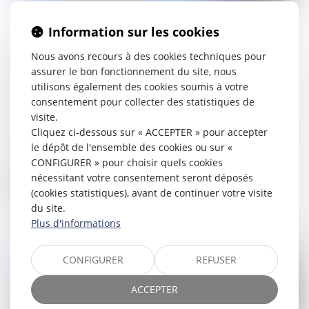
Information sur les cookies
L’engagement personnel des associés
Nous avons recours à des cookies techniques pour
n’est pas contraire aux statuts !
assurer le bon fonctionnement du site, nous
20/08/2025
utilisons également des cookies soumis à votre
Les statuts représentent le socle d’une
consentement pour collecter des statistiques de
société. À ce titre, une décision ne
visite.
saurait y contrevenir en prévoyant des
Cliquez ci-dessous sur « ACCEPTER » pour accepter
modalités différentes quand bien même
le dépôt de l'ensemble des cookies ou sur «
la...
CONFIGURER » pour choisir quels cookies
nécessitant votre consentement seront déposés
Lire la suite
(cookies statistiques), avant de continuer votre visite
du site.
Plus d'informations
CONFIGURER
REFUSER
ACCEPTER