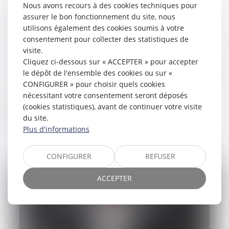
Nous avons recours à des cookies techniques pour
simplifiée s’ouvre à davantage
assurer le bon fonctionnement du site, nous
d’entreprises
utilisons également des cookies soumis à votre
consentement pour collecter des statistiques de
20/08/2020
Les entreprises qui ne possèdent aucun
visite.
bien immobilier deviennent
Cliquez ci-dessous sur « ACCEPTER » pour accepter
temporairement éligibles à la procédure
le dépôt de l'ensemble des cookies ou sur «
de liquidation judiciaire simplifiée, quels
CONFIGURER » pour choisir quels cookies
que soi...
nécessitant votre consentement seront déposés
(cookies statistiques), avant de continuer votre visite
Lire la suite
du site.
Plus d'informations
CONFIGURER
REFUSER
ACCEPTER