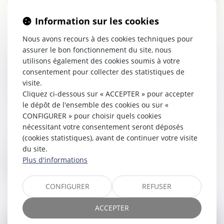
Information sur les cookies
Nous avons recours à des cookies techniques pour
assurer le bon fonctionnement du site, nous
utilisons également des cookies soumis à votre
L'UE réalise sa première émission record
consentement pour collecter des statistiques de
d'obligations vertes
visite.
21/10/2021
Cliquez ci-dessous sur « ACCEPTER » pour accepter
Le 12 octobre, la Commission
le dépôt de l'ensemble des cookies ou sur «
européenne a émis sa première émission
CONFIGURER » pour choisir quels cookies
d'obligations vertes (green bonds), qui lui
nécessitant votre consentement seront déposés
a permis de lever 12 milliards d'euros à
(cookies statistiques), avant de continuer votre visite
util...
du site.
Plus d'informations
Lire la suite
CONFIGURER
REFUSER
ACCEPTER