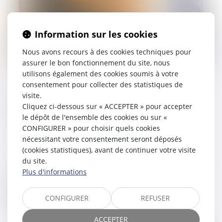
Information sur les cookies
Nous avons recours à des cookies techniques pour
assurer le bon fonctionnement du site, nous
utilisons également des cookies soumis à votre
consentement pour collecter des statistiques de
Outsight lève 22 millions d'euros pour
visite.
Cliquez ci-dessous sur « ACCEPTER » pour accepter
multiplier les usages des Lidars
le dépôt de l'ensemble des cookies ou sur «
03/11/2022
CONFIGURER » pour choisir quels cookies
La start-up française Outsight lève 22
nécessitant votre consentement seront déposés
millions d'euros pour continuer à
(cookies statistiques), avant de continuer votre visite
développer son logiciel d'analyse des
du site.
données Lidar. Elle a séduit des dizaines
Plus d'informations
d'in...
Lire la suite
CONFIGURER
REFUSER
ACCEPTER