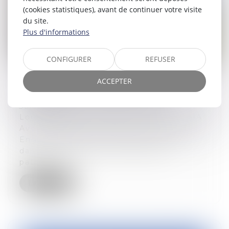
(cookies statistiques), avant de continuer votre visite
du site.
Plus d'informations
CONFIGURER
REFUSER
ACCEPTER
Renforcement du Pacte Dutreil
30/12/2025
Lors d'un post Linkedin fin 2024, TripleA
Avocats rappelait l'importance d'un
Engagement Collectif de Conservation
dans le cadre d'une transmission
patrimoni...
Lire la suite