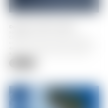
Domians Immobilier s'agrandit
30/12/2025
Courant Juillet 2025, TripleA Avocats
conseille le Groupe Domians Immobilier
dans le cadre d'une nouvelle acquisition,
à savoir : L'ouverture d'une nouvelle...
Lire la suite