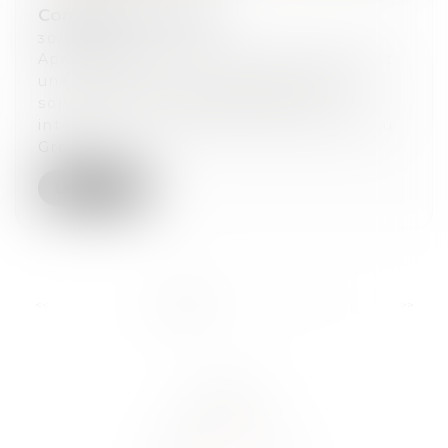
Complexe de Loisirs
30/12/2025
Après plusieurs mois de négociations et
une structuration juridique de reprise
sophistiquée, TripleA Avocats est
intervenue, courant Mai 2025, auprès du
Grou...
Lire la suite
...
<<
<
1
2
3
4
5
6
7
>
>>