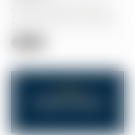
La prochaine décennie devrait voir un
nombre très important de dirigeants
d’entreprises prendre leur retraite. Une
inquiétude existe quant à la reprise des
e...
Lire la suite