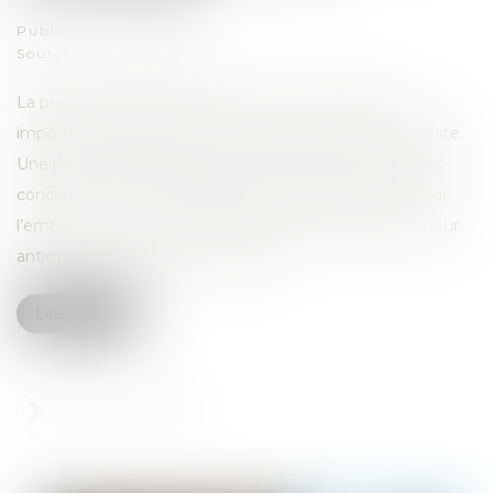
Publié le :
11/05/2026
Source :
www.weblex.fr
La prochaine décennie devrait voir un nombre très
important de dirigeants d’entreprises prendre leur retraite.
Une inquiétude existe quant à la reprise des entreprises
concernées et les conséquences que cela peut avoir sur
l’emploi. Le Gouvernement propose un plan d’action pour
anticiper et optimiser ces reprises…
Lire la suite