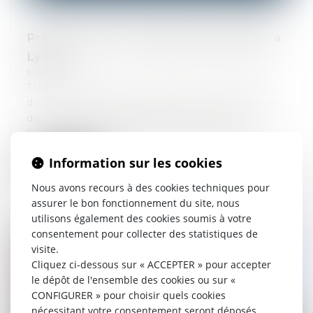
Premium entre au capital de Familiance à
Lyon
30/01/2026
TripleA Avocats est fier d'être intervenu
dans la prise de participation majoritaire
du Groupe Premium dans la Société
Familiance. Malgré la complexité de...
Information sur les cookies
Lire la suite
Nous avons recours à des cookies techniques pour
assurer le bon fonctionnement du site, nous
utilisons également des cookies soumis à votre
consentement pour collecter des statistiques de
visite.
Cliquez ci-dessous sur « ACCEPTER » pour accepter
le dépôt de l'ensemble des cookies ou sur «
CONFIGURER » pour choisir quels cookies
nécessitant votre consentement seront déposés