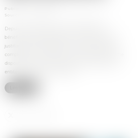
Publié le :
13/05/2026
Source :
entreprendre.service-public.gouv.fr
Depuis le 31 juillet 2024, l’accès au Registre des
bénéficiaires effectifs (RBE) est limité aux personnes
justifiant d’un intérêt légitime. La loi du 30 avril 2025,
complétée par un décret du 24 avril 2026, intègre cette
disposition dans le droit français et précise la liste des
entités pouvant accéder au RBE...
Lire la suite