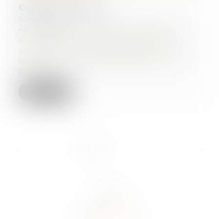
Complexe de Loisirs
30/12/2025
Après plusieurs mois de négociations et
une structuration juridique de reprise
sophistiquée, TripleA Avocats est
intervenue, courant Mai 2025, auprès du
Grou...
Lire la suite
...
<<
<
1
2
3
4
5
6
7
>
>>