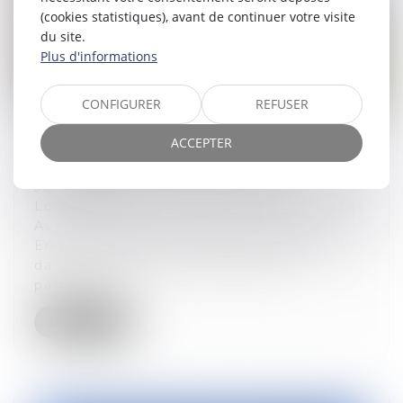
(cookies statistiques), avant de continuer votre visite
du site.
Plus d'informations
CONFIGURER
REFUSER
ACCEPTER
Renforcement du Pacte Dutreil
30/12/2025
Lors d'un post Linkedin fin 2024, TripleA
Avocats rappelait l'importance d'un
Engagement Collectif de Conservation
dans le cadre d'une transmission
patrimoni...
Lire la suite