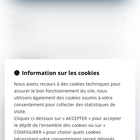
Premium entre au capital de Familiance à
Lyon
30/01/2026
TripleA Avocats est fier d'être intervenu
dans la prise de participation majoritaire
du Groupe Premium dans la Société
Familiance. Malgré la complexité de...
Information sur les cookies
Lire la suite
Nous avons recours à des cookies techniques pour
assurer le bon fonctionnement du site, nous
utilisons également des cookies soumis à votre
consentement pour collecter des statistiques de
visite.
Cliquez ci-dessous sur « ACCEPTER » pour accepter
le dépôt de l'ensemble des cookies ou sur «
CONFIGURER » pour choisir quels cookies
nécessitant votre consentement seront déposés