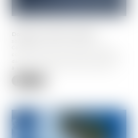
Domians Immobilier s'agrandit
30/12/2025
Courant Juillet 2025, TripleA Avocats
conseille le Groupe Domians Immobilier
dans le cadre d'une nouvelle acquisition,
à savoir : L'ouverture d'une nouvelle...
Lire la suite