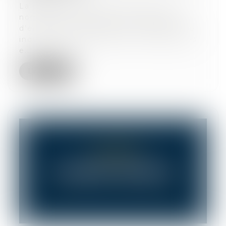
La prochaine décennie devrait voir un
nombre très important de dirigeants
d’entreprises prendre leur retraite. Une
inquiétude existe quant à la reprise des
e...
Lire la suite