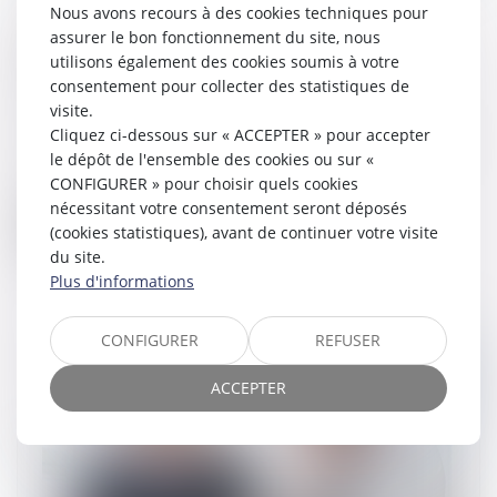
Nous avons recours à des cookies techniques pour
Cession de contrôle commerciale et
assurer le bon fonctionnement du site, nous
solidarité entre cédants
utilisons également des cookies soumis à votre
consentement pour collecter des statistiques de
12/09/2023
visite.
Lors de la cession de contrôle d’une
Cliquez ci-dessous sur « ACCEPTER » pour accepter
société, le cédant est généralement tenu
le dépôt de l'ensemble des cookies ou sur «
d’une garantie au profit du cessionnaire.
CONFIGURER » pour choisir quels cookies
En effet, la différence peut être sub...
nécessitant votre consentement seront déposés
Lire la suite
(cookies statistiques), avant de continuer votre visite
du site.
Plus d'informations
CONFIGURER
REFUSER
ACCEPTER