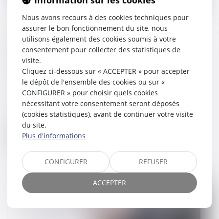
Nous avons recours à des cookies techniques pour
assurer le bon fonctionnement du site, nous
utilisons également des cookies soumis à votre
Liquidation d’une société : les
consentement pour collecter des statistiques de
conséquences fiscales
visite.
09/01/2020
Cliquez ci-dessous sur « ACCEPTER » pour accepter
La liquidation d’une société, qui peut
le dépôt de l'ensemble des cookies ou sur «
très bien s’opérer de manière judiciaire
CONFIGURER » pour choisir quels cookies
ou de manière amiable, a plusieurs
nécessitant votre consentement seront déposés
conséquences fiscales spécifiques en
(cookies statistiques), avant de continuer votre visite
matiè...
du site.
Plus d'informations
Lire la suite
CONFIGURER
REFUSER
ACCEPTER