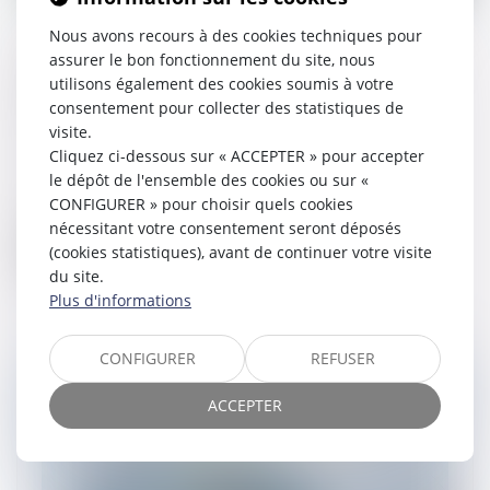
Nous avons recours à des cookies techniques pour
Du changement pour les entreprises en
assurer le bon fonctionnement du site, nous
utilisons également des cookies soumis à votre
difficultés
consentement pour collecter des statistiques de
09/12/2021
visite.
Dans le cadre de la crise sanitaire, le
Cliquez ci-dessous sur « ACCEPTER » pour accepter
droit des entreprises en difficulté a été
le dépôt de l'ensemble des cookies ou sur «
aménagé en faveur des petites
CONFIGURER » pour choisir quels cookies
structures.
nécessitant votre consentement seront déposés
(cookies statistiques), avant de continuer votre visite
Lire la suite
du site.
Plus d'informations
CONFIGURER
REFUSER
ACCEPTER