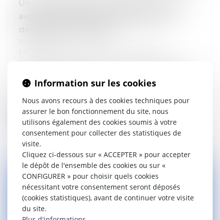
Un gérant d'EURL révoqué pour ne pas
avoir mis en place de procédure de
détection des fraudes
20/04/2022
Le gérant d’une EURL exploitant
plusieurs magasins a été révoqué sans
indemnité à la suite de malversations
Information sur les cookies
financières commises par un salarié pour
n'avoir...
Nous avons recours à des cookies techniques pour
assurer le bon fonctionnement du site, nous
Lire la suite
utilisons également des cookies soumis à votre
consentement pour collecter des statistiques de
visite.
Cliquez ci-dessous sur « ACCEPTER » pour accepter
le dépôt de l'ensemble des cookies ou sur «
CONFIGURER » pour choisir quels cookies
nécessitant votre consentement seront déposés
(cookies statistiques), avant de continuer votre visite
du site.
Plus d'informations