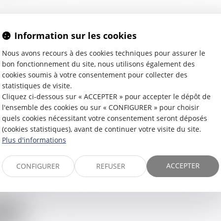
tive au guichet unique électronique des formalit
Information sur les cookies
024
é du 26 décembre 2023 pris pour l’application de l’
Nous avons recours à des cookies techniques pour assurer le
 a été publié au Journal officiel du 28 décembre. 
bon fonctionnement du site, nous utilisons également des
cookies soumis à votre consentement pour collecter des
suite
statistiques de visite.
Cliquez ci-dessous sur « ACCEPTER » pour accepter le dépôt de
l'ensemble des cookies ou sur « CONFIGURER » pour choisir
quels cookies nécessitant votre consentement seront déposés
(cookies statistiques), avant de continuer votre visite du site.
Plus d'informations
, transmission d'entreprise ou reprise d'entrepri
ACCEPTER
CONFIGURER
REFUSER
024
été Coopérative de Production connait un dévelop
s années, les objectifs fixés de 100 000 emplois et d
suite