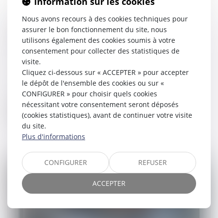
Information sur les cookies
Nous avons recours à des cookies techniques pour
Nouvelle levée de fonds pour Beyond
assurer le bon fonctionnement du site, nous
Green
utilisons également des cookies soumis à votre
consentement pour collecter des statistiques de
21/03/2025
visite.
Le groupe agro-alimentaire, spécialiste
Cliquez ci-dessous sur « ACCEPTER » pour accepter
de l’alimentation durable, entend ainsi
le dépôt de l'ensemble des cookies ou sur «
soutenir sa croissance et atteindre la
CONFIGURER » pour choisir quels cookies
rentabilité d’ici 18 mois...
nécessitant votre consentement seront déposés
Lire la suite
(cookies statistiques), avant de continuer votre visite
du site.
Plus d'informations
CONFIGURER
REFUSER
ACCEPTER