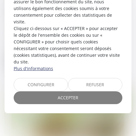
Société civile à l’IS : vraie opportunité ou
assurer le bon fonctionnement du site, nous
utilisons également des cookies soumis à votre
bombe à retardement ?
consentement pour collecter des statistiques de
22/09/2021
visite.
Le principal frein à l’investissement
Cliquez ci-dessous sur « ACCEPTER » pour accepter
immobilier réside dans le poids de la
le dépôt de l'ensemble des cookies ou sur «
fiscalité. L’imposition des revenus
CONFIGURER » pour choisir quels cookies
fonciers au taux de la tranche marginale
nécessitant votre consentement seront déposés
d’im...
(cookies statistiques), avant de continuer votre visite
du site.
Lire la suite
Plus d'informations
CONFIGURER
REFUSER
ACCEPTER