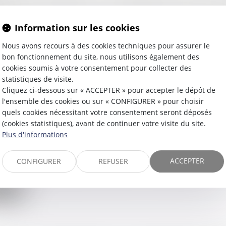
021
 rendements jusqu’à 6 % l’investissement dans les
Information sur les cookies
t Immobilier) semble attirer de plus en plus d’inve
Nous avons recours à des cookies techniques pour assurer le
suite
bon fonctionnement du site, nous utilisons également des
cookies soumis à votre consentement pour collecter des
statistiques de visite.
Cliquez ci-dessous sur « ACCEPTER » pour accepter le dépôt de
l'ensemble des cookies ou sur « CONFIGURER » pour choisir
quels cookies nécessitant votre consentement seront déposés
lité de la tierce opposition de l’actionnaire évin
(cookies statistiques), avant de continuer votre visite du site.
sement
Plus d'informations
021
ocié est, en principe, représenté, dans les litiges o
ACCEPTER
CONFIGURER
REFUSER
eprésentant légal de la société, il est néanmoins re
suite