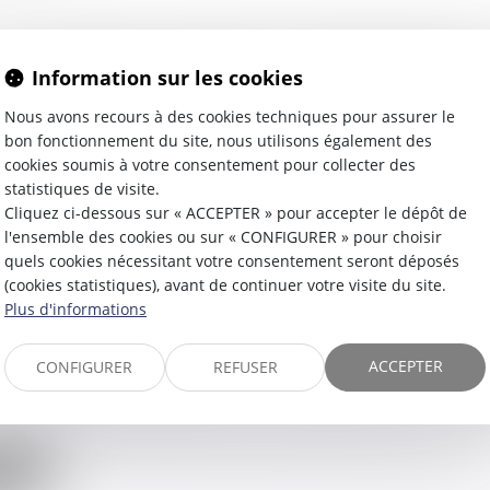
ve 640 millions de dollars pour défier Nvidia su
Information sur les cookies
Nous avons recours à des cookies techniques pour assurer le
024
bon fonctionnement du site, nous utilisons également des
-up américaine Groq développe des puces spécialis
cookies soumis à votre consentement pour collecter des
nce des modèles d'intelligence artificielle. Avec ce
statistiques de visite.
Cliquez ci-dessous sur « ACCEPTER » pour accepter le dépôt de
suite
l'ensemble des cookies ou sur « CONFIGURER » pour choisir
quels cookies nécessitant votre consentement seront déposés
(cookies statistiques), avant de continuer votre visite du site.
Plus d'informations
culation au RNE : obtenez dès à présent votre at
ACCEPTER
CONFIGURER
REFUSER
024
ésormais possible d'obtenir une attestation d'imma
 des entreprises (RNE). Jusqu'à présent, seuls un ex
suite