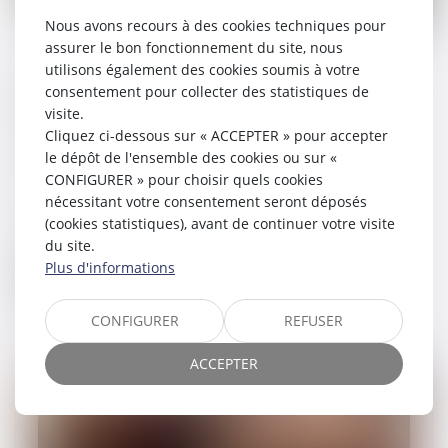
Nous avons recours à des cookies techniques pour
assurer le bon fonctionnement du site, nous
utilisons également des cookies soumis à votre
Contrôle fiscal et information de la
consentement pour collecter des statistiques de
société mère intégrée
visite.
31/08/2022
Cliquez ci-dessous sur « ACCEPTER » pour accepter
Une société mère intégrée doit être
le dépôt de l'ensemble des cookies ou sur «
informée des conséquences du contrôle
CONFIGURER » pour choisir quels cookies
fiscal d’une société membre du groupe
nécessitant votre consentement seront déposés
sur le résultat de ce groupe par un
(cookies statistiques), avant de continuer votre visite
document...
du site.
Plus d'informations
Lire la suite
CONFIGURER
REFUSER
ACCEPTER