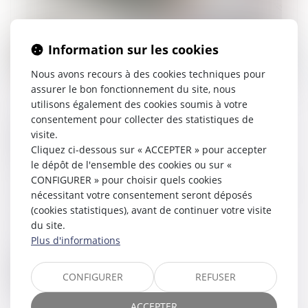
Information sur les cookies
Nous avons recours à des cookies techniques pour
assurer le bon fonctionnement du site, nous
utilisons également des cookies soumis à votre
Guichet unique des formalités des
consentement pour collecter des statistiques de
visite.
entreprises : un récépissé en cas de
Cliquez ci-dessous sur « ACCEPTER » pour accepter
dysfonctionnement
le dépôt de l'ensemble des cookies ou sur «
14/01/2025
CONFIGURER » pour choisir quels cookies
L’entreprise qui, en raison d’une difficulté
nécessitant votre consentement seront déposés
grave de fonctionnement du guichet
(cookies statistiques), avant de continuer votre visite
unique, sera dans l’impossibilité
du site.
d’accomplir une formalité se verra
Plus d'informations
remettre...
Lire la suite
CONFIGURER
REFUSER
ACCEPTER