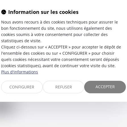
bilité pour insuffisance d’actif : critère d’une 
Information sur les cookies
022
 en responsabilité pour insuffisance d’actif engagé
Nous avons recours à des cookies techniques pour assurer le
s abusive du seul fait qu’elle n’est pas fondée...
bon fonctionnement du site, nous utilisons également des
cookies soumis à votre consentement pour collecter des
suite
statistiques de visite.
Cliquez ci-dessous sur « ACCEPTER » pour accepter le dépôt de
l'ensemble des cookies ou sur « CONFIGURER » pour choisir
quels cookies nécessitant votre consentement seront déposés
(cookies statistiques), avant de continuer votre visite du site.
Plus d'informations
 mandat social et contrat de travail en procédur
022
ACCEPTER
CONFIGURER
REFUSER
 : Seule la clôture de la liquidation judiciaire, et 
 disparaître la société et de mettre fin aux fonction
suite