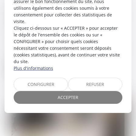
assurer le bon fonctionnement du site, nous
utilisons également des cookies soumis à votre
Le parcours d’une levée de fonds et son
consentement pour collecter des statistiques de
impact sur le business d’une start-up
visite.
28/02/2024
Cliquez ci-dessous sur « ACCEPTER » pour accepter
L’écosystème entrepreneurial est un
le dépôt de l'ensemble des cookies ou sur «
terrain fertile où les idées prennent vie
CONFIGURER » pour choisir quels cookies
et se transforment en innovations
nécessitant votre consentement seront déposés
concrètes qui façonnent notre avenir. Au
(cookies statistiques), avant de continuer votre visite
cœur...
du site.
Plus d'informations
Lire la suite
CONFIGURER
REFUSER
ACCEPTER