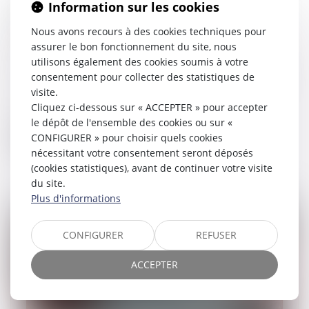
Information sur les cookies
l’actionnaire évincé par le plan de
Nous avons recours à des cookies techniques pour
redressement
assurer le bon fonctionnement du site, nous
29/04/2021
utilisons également des cookies soumis à votre
Si l’associé est, en principe, représenté,
consentement pour collecter des statistiques de
dans les litiges opposant la société à des
visite.
tiers, par le représentant légal de la
Cliquez ci-dessous sur « ACCEPTER » pour accepter
société, il est néanmoins receva...
le dépôt de l'ensemble des cookies ou sur «
CONFIGURER » pour choisir quels cookies
Lire la suite
nécessitant votre consentement seront déposés
(cookies statistiques), avant de continuer votre visite
du site.
Plus d'informations
CONFIGURER
REFUSER
ACCEPTER