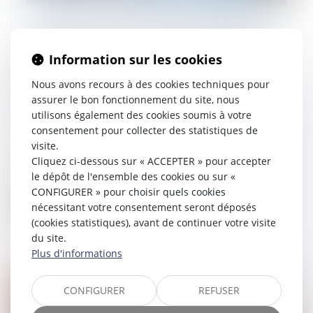
Compensation en procédure collective :
Information sur les cookies
pas de connexité sans véritable unité
contractuelle des créances !
Nous avons recours à des cookies techniques pour
assurer le bon fonctionnement du site, nous
21/05/2026
utilisons également des cookies soumis à votre
La Cour de cassation rappelle avec
consentement pour collecter des statistiques de
fermeté que la compensation en
visite.
procédure collective demeure
Cliquez ci-dessous sur « ACCEPTER » pour accepter
strictement encadrée : seules des
le dépôt de l'ensemble des cookies ou sur «
créances réellement connexes...
CONFIGURER » pour choisir quels cookies
Lire la suite
nécessitant votre consentement seront déposés
(cookies statistiques), avant de continuer votre visite
du site.
Plus d'informations
CONFIGURER
REFUSER