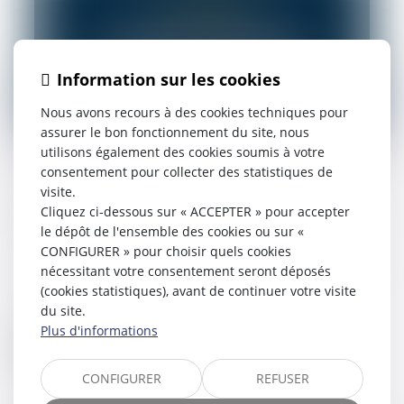
Information sur les cookies
Nous avons recours à des cookies techniques pour
assurer le bon fonctionnement du site, nous
utilisons également des cookies soumis à votre
consentement pour collecter des statistiques de
Premium entre au capital de Familiance à
visite.
Cliquez ci-dessous sur « ACCEPTER » pour accepter
Lyon
le dépôt de l'ensemble des cookies ou sur «
30/01/2026
CONFIGURER » pour choisir quels cookies
TripleA Avocats est fier d'être intervenu
nécessitant votre consentement seront déposés
dans la prise de participation majoritaire
(cookies statistiques), avant de continuer votre visite
du Groupe Premium dans la Société
du site.
Familiance. Malgré la complexité de...
Plus d'informations
Lire la suite
CONFIGURER
REFUSER