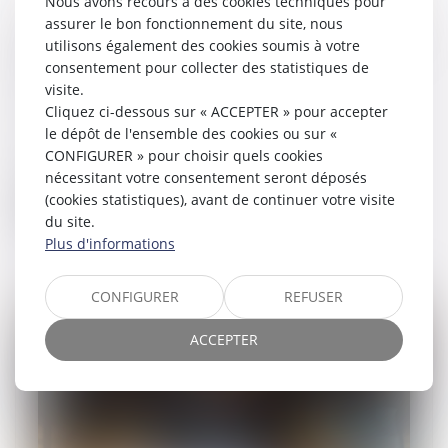
Nous avons recours à des cookies techniques pour
assurer le bon fonctionnement du site, nous
La startup de puces réseau pour l’IA nEye
utilisons également des cookies soumis à votre
Systems lève 58 M$
consentement pour collecter des statistiques de
25/04/2025
visite.
La startup ambitionne de déployer à
Cliquez ci-dessous sur « ACCEPTER » pour accepter
grande échelle sa technologie de
le dépôt de l'ensemble des cookies ou sur «
commutateur optique, qui améliore
CONFIGURER » pour choisir quels cookies
l’efficacité des centres de données...
nécessitant votre consentement seront déposés
(cookies statistiques), avant de continuer votre visite
Lire la suite
du site.
Plus d'informations
CONFIGURER
REFUSER
ACCEPTER