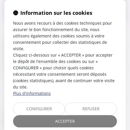
Information sur les cookies
Nous avons recours à des cookies techniques pour
assurer le bon fonctionnement du site, nous
utilisons également des cookies soumis à votre
Poursuite de la caution personne
consentement pour collecter des statistiques de
physique après le jugement d’ouverture
visite.
de la procédure de redressement : la
Cliquez ci-dessous sur « ACCEPTER » pour accepter
le dépôt de l'ensemble des cookies ou sur «
nécessaire exigibilité de la créance à son
CONFIGURER » pour choisir quels cookies
égard
nécessitant votre consentement seront déposés
12/01/2024
(cookies statistiques), avant de continuer votre visite
Lorsque le jugement d’ouverture d’une
du site.
procédure de sauvegarde ou de
Plus d'informations
redressement judiciaires est prononcé,
l’article L.622-28 du Code de commerce
CONFIGURER
REFUSER
prévoit la...
Lire la suite
ACCEPTER