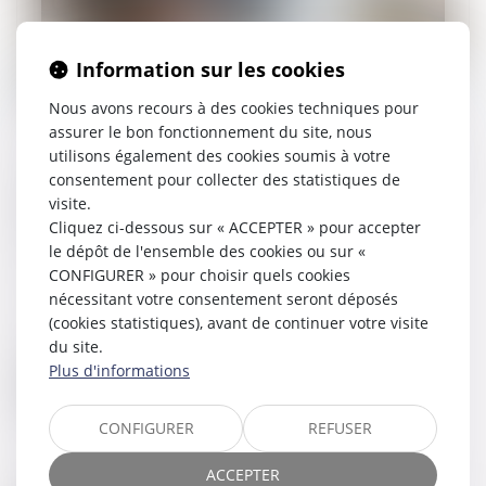
Information sur les cookies
Nous avons recours à des cookies techniques pour
assurer le bon fonctionnement du site, nous
utilisons également des cookies soumis à votre
Garantie des salaires : un infléchissement
consentement pour collecter des statistiques de
de jurisprudence conforme au droit
visite.
européen
Cliquez ci-dessous sur « ACCEPTER » pour accepter
le dépôt de l'ensemble des cookies ou sur «
23/01/2025
CONFIGURER » pour choisir quels cookies
Un salarié, chauffeur-livreur, prend acte
nécessitant votre consentement seront déposés
de la rupture de son contrat de travail
(cookies statistiques), avant de continuer votre visite
aux torts de l’employeur et saisit la
du site.
juridiction prud’homale pour obtenir...
Plus d'informations
Lire la suite
CONFIGURER
REFUSER
ACCEPTER