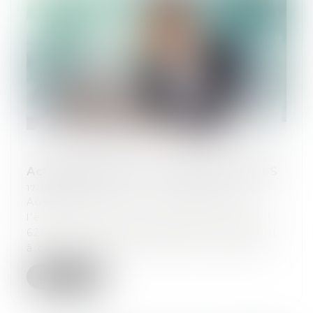
Action judiciaire pour la garantie de l'AGS
17/09/2021
Aucune forclusion n’est opposable à
l’exercice de l’action prévue à l’article L.
625-4 du Code de commerce, et tendant
à contester le refus de l’AGS de régle...
Lire la suite