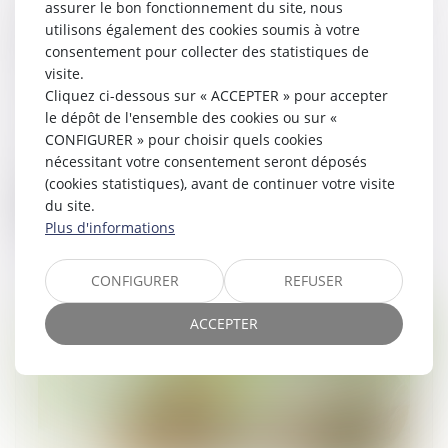
assurer le bon fonctionnement du site, nous
Société civile à l’IS : vraie opportunité ou
utilisons également des cookies soumis à votre
bombe à retardement ?
consentement pour collecter des statistiques de
22/09/2021
visite.
Le principal frein à l’investissement
Cliquez ci-dessous sur « ACCEPTER » pour accepter
immobilier réside dans le poids de la
le dépôt de l'ensemble des cookies ou sur «
fiscalité. L’imposition des revenus
CONFIGURER » pour choisir quels cookies
fonciers au taux de la tranche marginale
nécessitant votre consentement seront déposés
d’im...
(cookies statistiques), avant de continuer votre visite
du site.
Lire la suite
Plus d'informations
CONFIGURER
REFUSER
ACCEPTER