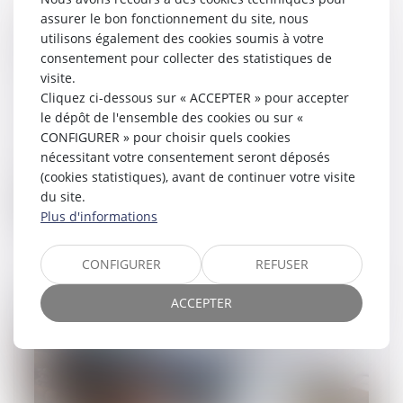
assurer le bon fonctionnement du site, nous
En levant 600 M€, Mistral AI frôle les 6
utilisons également des cookies soumis à votre
Md€ de valorisation
consentement pour collecter des statistiques de
26/06/2024
visite.
La start-up française Mistral AI a bouclé
Cliquez ci-dessous sur « ACCEPTER » pour accepter
une levée de fonds de 600 M€ mêlant
le dépôt de l'ensemble des cookies ou sur «
dette et capital investissement. La
CONFIGURER » pour choisir quels cookies
valorisation de la société frôle les 6
nécessitant votre consentement seront déposés
Md€....
(cookies statistiques), avant de continuer votre visite
du site.
Lire la suite
Plus d'informations
CONFIGURER
REFUSER
ACCEPTER