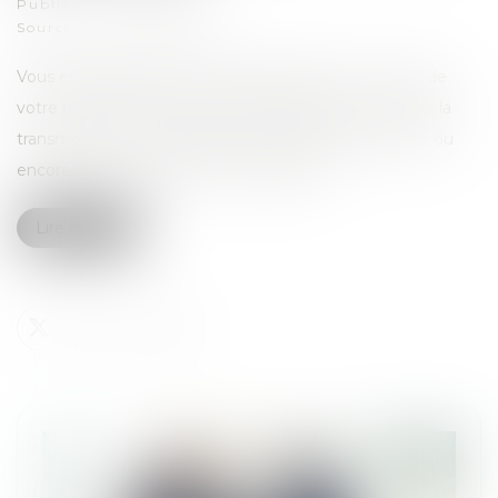
Publié le :
24/06/2024
Source :
www.legisocial.fr
Vous envisagez de céder votre entreprise ? Le choix de
votre mode de cession est déterminant. Vous pouvez la
transmettre à un membre de votre famille, à un tiers, ou
encore à un ou plusieurs de vos salariés....
Lire la suite