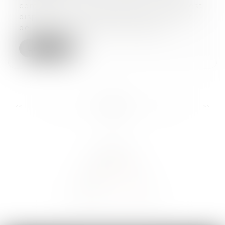
commerce, « le propriétaire d’un bien est
dispensé de faire reconnaître son droit
de propriété lorsque le contrat p...
Lire la suite
...
...
<<
<
32
33
34
35
36
37
38
>
>>