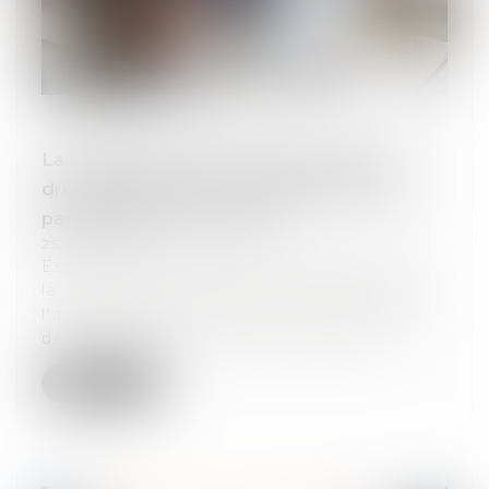
La clause privant l’associé de SAS du
droit de voter sur son exclusion est en
partie réputée non écrite
25/06/2024
Est réputée non écrite la stipulation de
la clause des statuts d'une SAS privant
l'associé dont l'exclusion est envisagée
de son droit de vote, pas la clause...
Lire la suite