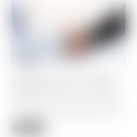
Comment transmettre son entreprise ?
24/06/2024
Vous envisagez de céder votre entreprise
? Le choix de votre mode de cession est
déterminant. Vous pouvez la transmettre
à un membre de votre famille, à un t...
Lire la suite