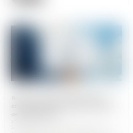
Réussir un projet de M&A demande
structuration amont et prise en compte
de l’extra-financier
27/06/2024
Si la dynamique du marché joue en