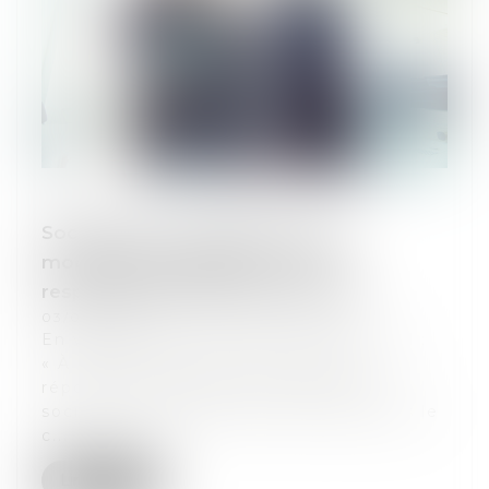
Société civile : précisions sur les
modalités d’engagement de la
responsabilité d’anciens associés
03/07/2024
En vertu de l’article 1857 du Code civil :
« À l'égard des tiers, les associés
répondent indéfiniment des dettes
sociales à proportion de leur part dans le
c...
Lire la suite