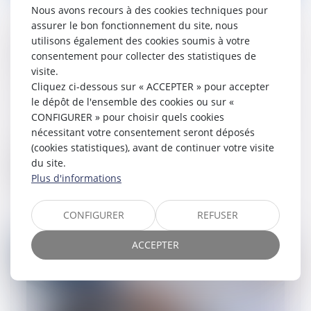
Nous avons recours à des cookies techniques pour
assurer le bon fonctionnement du site, nous
Le Fonds Innovation Défense participe à
utilisons également des cookies soumis à votre
la levée de fonds de 22 millions d’euros
consentement pour collecter des statistiques de
de la start-up XXII
visite.
19/04/2023
Cliquez ci-dessous sur « ACCEPTER » pour accepter
La start-up XXII, un des leaders français
le dépôt de l'ensemble des cookies ou sur «
dans l’édition de logiciels de vision par
CONFIGURER » pour choisir quels cookies
ordinateur, a réalisé une levée de fonds
nécessitant votre consentement seront déposés
en série A de 22 millions d’euro...
(cookies statistiques), avant de continuer votre visite
du site.
Lire la suite
Plus d'informations
CONFIGURER
REFUSER
ACCEPTER