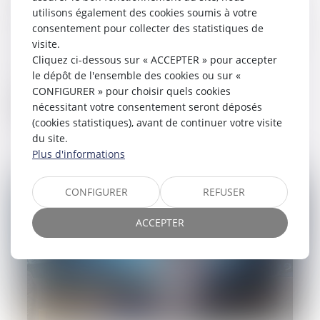
pour faux
utilisons également des cookies soumis à votre
06/07/2021
consentement pour collecter des statistiques de
SLe dirigeant d’une association peut être
visite.
déclaré coupable du délit de faux, pour
Cliquez ci-dessous sur « ACCEPTER » pour accepter
altération des procès-verbaux de ses
le dépôt de l'ensemble des cookies ou sur «
organes délibérants, donnant à l’assoc...
CONFIGURER » pour choisir quels cookies
nécessitant votre consentement seront déposés
Lire la suite
(cookies statistiques), avant de continuer votre visite
du site.
Plus d'informations
CONFIGURER
REFUSER
ACCEPTER