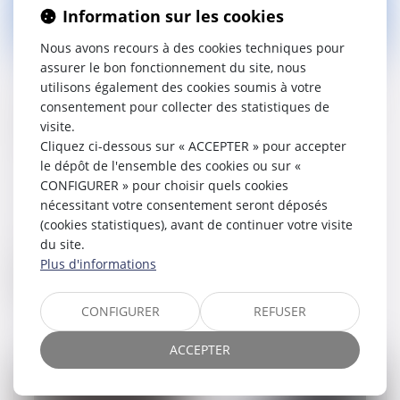
Information sur les cookies
Nous avons recours à des cookies techniques pour
assurer le bon fonctionnement du site, nous
utilisons également des cookies soumis à votre
Ynsect lève 224 millions de dollars pour
consentement pour collecter des statistiques de
visite.
sa ferme d'insectes
Cliquez ci-dessous sur « ACCEPTER » pour accepter
29/10/2020
le dépôt de l'ensemble des cookies ou sur «
Ynsect élève des insectes pour les
CONFIGURER » pour choisir quels cookies
transformer en ingrédients protéinés
nécessitant votre consentement seront déposés
destinés aux animaux de compagnies, à
(cookies statistiques), avant de continuer votre visite
l'aquaculture et aux plantes. Le concept
du site.
de la...
Plus d'informations
Lire la suite
CONFIGURER
REFUSER
ACCEPTER